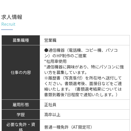
求人情報
Recruit
募集職種
営業職
●通信機器（電話機、コピー機、パソコ
ン）のHP制作のご提案
*社用車使用
*通信機器に興味があり、特にパソコンに強
仕事の内容
い方を募集しています。
※履歴書（写真張付）を所在地へ送付して
ください。書類選考後、面接日などをご連
絡いたします。（書類選考結果については
書類到着後7日程度で通知いたします。）
雇用形態
正社員
学歴
高卒以上
必要な免許・資
普通一種免許（AT限定可）
格